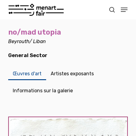
Accéder
Menu
au
recherch
contenu
Ferme
le
no/mad utopia
menu
Beyrouth/ Liban
General Sector
Œuvres d'art
Artistes exposants
Informations sur la galerie