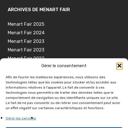
ARCHIVES DE MENART FAIR
Menart Fair 2025
Menart Fair 2024
Menart Fair 2023
Menart Fair 2023
Menart Fair 2022
Gérer le consentement
Menart Fair 2021
Afin de fournir les meilleures expériences, nous utilisons des
technologies telles que les cookies pour stocker et/ou accéder aux
informations relatives à l'appareil. Le fait de consentir à ces
technologies nous permettra de traiter des données telles que le
S'INSCRIRE À NOTRE NEWSLETTER
comportement de navigation ou des identifiants uniques sur ce site.
Le fait de ne pas consentir ou de retirer son consentement peut avoir
un effet négatif sur certaines caractéristiques et fonctions.
S'abonner
Gérer les services