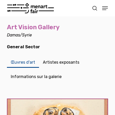
Accéder
Menu
au
recherch
contenu
Ferme
le
Art Vision Gallery
menu
Damas/Syrie
General Sector
Œuvres d'art
Artistes exposants
Informations sur la galerie